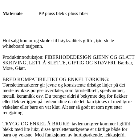
Materiale
PP pluss blekk pluss fiber
Hot salg kontor og skole stil høykvalitets giftfri, tørr slette
whiteboard tusjpenn.
Produktintroduksjon: FIBERHODEDESIGN GJENN OG GLATT
SKRIVING, LETT Å SLETTE, GIFTIG OG STØVFRI. Bærbar,
Mote, Glatt.
BRED KOMPATIBILITET OG ENKEL TØRKING:
Tørrslettemarkører gir jevne og konsistente dristige linjer på det
meste av ikke-porøse overflater, som tørrslettbrett, speilvinduer,
metall, keramikk osv. Du trenger aldri å bekymre deg for flekker
eller flekker igjen på tavlene dine da de lett kan tørkes ut med tørre
viskelær eller bare en våt klut. Alt ser så godt ut som nytt etter
rengjøring.
TRYGG OG ENKEL Å BRUKE: tavlemarkører kommer i giftfri
blekk med lite lukt, disse tørrslettemarkørene er ufarlige både for
barn og voksne. Med funksjonen av hurtigtørkende, lekkasjefri,