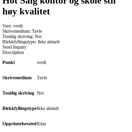
Hot Salg kontor og skole stil
høy kvalitet
Vare: verdi
Skrivemedium: Tavle
Tosidig skriving: Nei
Blekkfyllingstype: Ikke aktuelt
Send Inquiry
Description
Punkt
verdi
Skrivemedium
Tavle
Tosidig skriving
Nei
Blekkfyllingstype
Ikke aktuelt
Opprinnelsessted
Kina