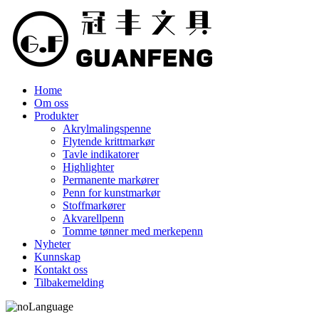
Home
Om oss
Produkter
Akrylmalingspenne
Flytende krittmarkør
Tavle indikatorer
Highlighter
Permanente markører
Penn for kunstmarkør
Stoffmarkører
Akvarellpenn
Tomme tønner med merkepenn
Nyheter
Kunnskap
Kontakt oss
Tilbakemelding
Language