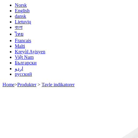
Norsk
English
dansk
Lietuvių
বাংলা
ไทย
Français
Malti
Kreyòl Ayisyen
Việt Nam
Български
اردو
русский
Home
>
Produkter
>
Tavle indikatorer