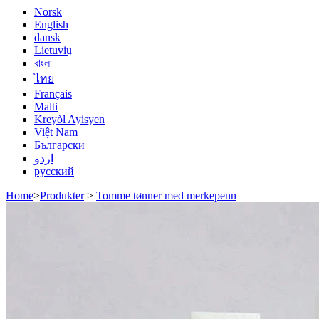
Norsk
English
dansk
Lietuvių
বাংলা
ไทย
Français
Malti
Kreyòl Ayisyen
Việt Nam
Български
اردو
русский
Home
>
Produkter
>
Tomme tønner med merkepenn