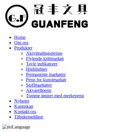
Home
Om oss
Produkter
Akrylmalingspenne
Flytende krittmarkør
Tavle indikatorer
Highlighter
Permanente markører
Penn for kunstmarkør
Stoffmarkører
Akvarellpenn
Tomme tønner med merkepenn
Nyheter
Kunnskap
Kontakt oss
Tilbakemelding
Language